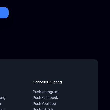
Schneller Zugang
Push Instagram
ung
Push Facebook
n
Push YouTube
cht
Push TikTok