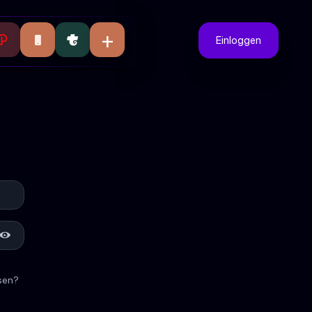
+
Einloggen
sen?