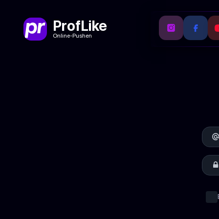
ProfLike
Online-Pushen