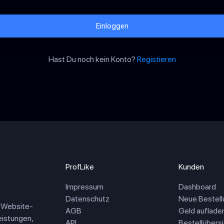
Einloggen
Hast Du noch kein Konto?
Registieren
ProfLike
Kunden
Impressum
Dashboard
Datenschutz
Neue Bestell
d Website-
AGB
Geld auflade
eistungen,
API
Bestellübersi