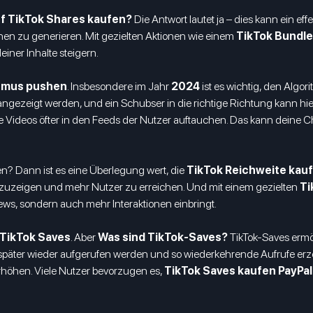
f TikTok Shares kaufen?
Die Antwort lautet ja – dies kann ein ef
en zu generieren. Mit gezielten Aktionen wie einem
TikTok Bundle
einer Inhalte steigern.
thmus pushen
. Insbesondere im Jahr
2024
ist es wichtig, den Algo
ngezeigt werden, und ein Schubser in die richtige Richtung kann hie
ne Videos öfter in den Feeds der Nutzer auftauchen. Das kann deine C
n? Dann ist es eine Überlegung wert, die
TikTok Reichweite kau
t anzuzeigen und mehr Nutzer zu erreichen. Und mit einem gezielten
Ti
ews, sondern auch mehr Interaktionen einbringt.
TikTok Saves
. Aber
Was sind TikTok-Saves?
TikTok-Saves ermög
uch später wieder aufgerufen werden und so wiederkehrende Aufrufe 
erhöhen. Viele Nutzer bevorzugen es,
TikTok Saves kaufen PayPal