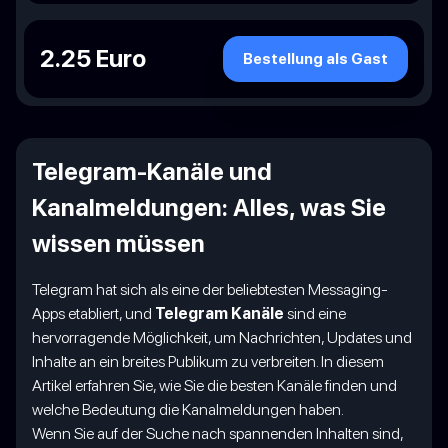
2.25 Euro
Bestellung als Gast
Telegram-Kanäle und
Kanalmeldungen: Alles, was Sie
wissen müssen
Telegram hat sich als eine der beliebtesten Messaging-
Apps etabliert, und
Telegram Kanäle
sind eine
hervorragende Möglichkeit, um Nachrichten, Updates und
Inhalte an ein breites Publikum zu verbreiten. In diesem
Artikel erfahren Sie, wie Sie die besten Kanäle finden und
welche Bedeutung die Kanalmeldungen haben.
Wenn Sie auf der Suche nach spannenden Inhalten sind,