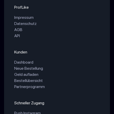
ProfLike
Impressum
Datenschutz
AGB
API
Kunden
Dashboard
Neue Bestellung
Geld aufladen
Bestellübersicht
Partnerprogramm
Schneller Zugang
Push Instagram