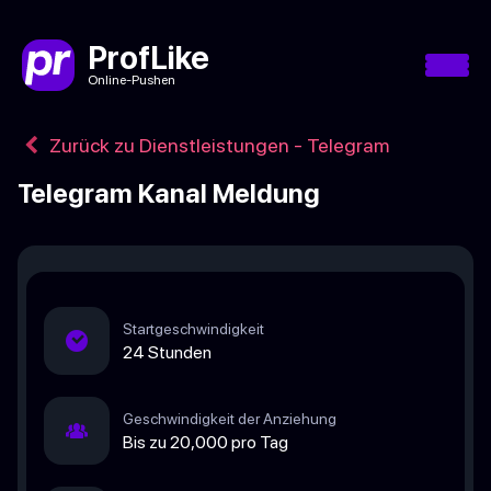
ProfLike
Online-Pushen
Zurück zu Dienstleistungen - Telegram
Telegram Kanal Meldung
Startgeschwindigkeit
24 Stunden
Geschwindigkeit der Anziehung
Bis zu 20,000 pro Tag