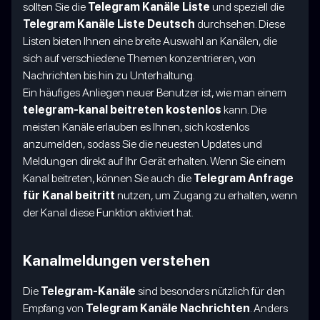
sollten Sie die
Telegram Kanäle Liste
und speziell die
Telegram Kanäle Liste Deutsch
durchsehen. Diese
Listen bieten Ihnen eine breite Auswahl an Kanälen, die
sich auf verschiedene Themen konzentrieren, von
Nachrichten bis hin zu Unterhaltung.
Ein häufiges Anliegen neuer Benutzer ist, wie man einem
telegram-kanal beitreten kostenlos
kann. Die
meisten Kanäle erlauben es Ihnen, sich kostenlos
anzumelden, sodass Sie die neuesten Updates und
Meldungen direkt auf Ihr Gerät erhalten. Wenn Sie einem
Kanal beitreten, können Sie auch die
Telegram Anfrage
für Kanal beitritt
nutzen, um Zugang zu erhalten, wenn
der Kanal diese Funktion aktiviert hat.
Kanalmeldungen verstehen
Die
Telegram-Kanäle
sind besonders nützlich für den
Empfang von
Telegram Kanäle Nachrichten
. Anders