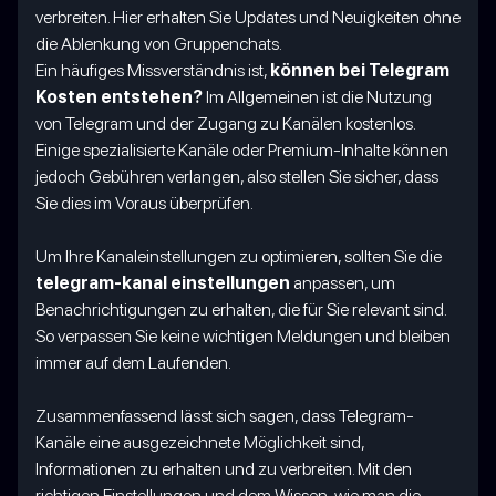
verbreiten. Hier erhalten Sie Updates und Neuigkeiten ohne
die Ablenkung von Gruppenchats.
Ein häufiges Missverständnis ist,
können bei Telegram
Kosten entstehen?
Im Allgemeinen ist die Nutzung
von Telegram und der Zugang zu Kanälen kostenlos.
Einige spezialisierte Kanäle oder Premium-Inhalte können
jedoch Gebühren verlangen, also stellen Sie sicher, dass
Sie dies im Voraus überprüfen.
Um Ihre Kanaleinstellungen zu optimieren, sollten Sie die
telegram-kanal einstellungen
anpassen, um
Benachrichtigungen zu erhalten, die für Sie relevant sind.
So verpassen Sie keine wichtigen Meldungen und bleiben
immer auf dem Laufenden.
Zusammenfassend lässt sich sagen, dass Telegram-
Kanäle eine ausgezeichnete Möglichkeit sind,
Informationen zu erhalten und zu verbreiten. Mit den
richtigen Einstellungen und dem Wissen, wie man die