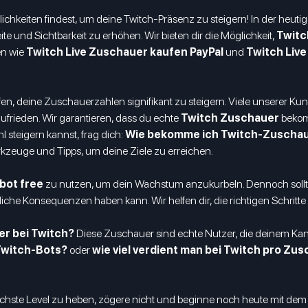
ichkeiten findest, um deine Twitch-Präsenz zu steigern! In der heut
e und Sichtbarkeit zu erhöhen. Wir bieten dir die Möglichkeit,
Twitc
en wie
Twitch Live Zuschauer kaufen PayPal
und
Twitch Liv
elfen, deine Zuschauerzahlen signifikant zu steigern. Viele unserer Ku
frieden. Wir garantieren, dass du echte
Twitch Zuschauer
bekomm
l steigern kannst, frag dich:
Wie bekomme ich Twitch-Zuscha
erkzeuge und Tipps, um deine Ziele zu erreichen.
bot free
zu nutzen, um dein Wachstum anzukurbeln. Dennoch sollte
tliche Konsequenzen haben kann. Wir helfen dir, die richtigen Schrit
er bei Twitch?
Diese Zuschauer sind echte Nutzer, die deinem Kanal
 Twitch-Bots?
oder
wie viel verdient man bei Twitch pro Zu
nächste Level zu heben, zögere nicht und beginne noch heute mit de