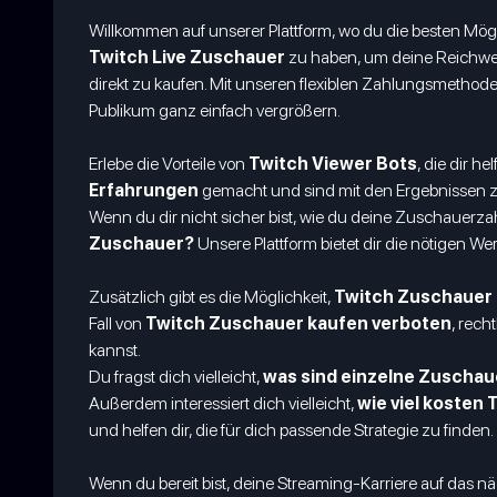
Willkommen auf unserer Plattform, wo du die besten Mögl
Twitch Live Zuschauer
zu haben, um deine Reichweit
direkt zu kaufen. Mit unseren flexiblen Zahlungsmethod
Publikum ganz einfach vergrößern.
Erlebe die Vorteile von
Twitch Viewer Bots
, die dir h
Erfahrungen
gemacht und sind mit den Ergebnissen zu
Wenn du dir nicht sicher bist, wie du deine Zuschauerzah
Zuschauer?
Unsere Plattform bietet dir die nötigen W
Zusätzlich gibt es die Möglichkeit,
Twitch Zuschauer 
Fall von
Twitch Zuschauer kaufen verboten
, rech
kannst.
Du fragst dich vielleicht,
was sind einzelne Zuschau
Außerdem interessiert dich vielleicht,
wie viel kosten
und helfen dir, die für dich passende Strategie zu finden.
Wenn du bereit bist, deine Streaming-Karriere auf das 