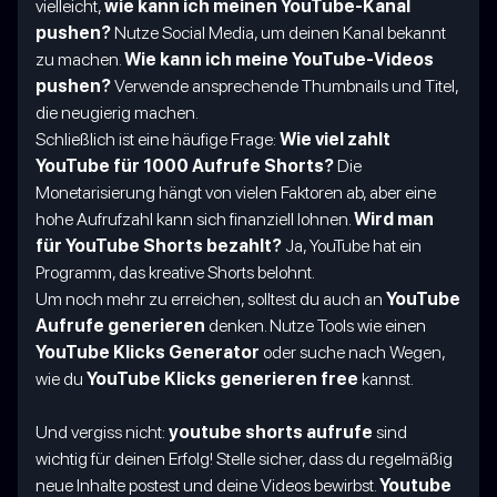
vielleicht,
wie kann ich meinen YouTube-Kanal
pushen?
Nutze Social Media, um deinen Kanal bekannt
zu machen.
Wie kann ich meine YouTube-Videos
pushen?
Verwende ansprechende Thumbnails und Titel,
die neugierig machen.
Schließlich ist eine häufige Frage:
Wie viel zahlt
YouTube für 1000 Aufrufe Shorts?
Die
Monetarisierung hängt von vielen Faktoren ab, aber eine
hohe Aufrufzahl kann sich finanziell lohnen.
Wird man
für YouTube Shorts bezahlt?
Ja, YouTube hat ein
Programm, das kreative Shorts belohnt.
Um noch mehr zu erreichen, solltest du auch an
YouTube
Aufrufe generieren
denken. Nutze Tools wie einen
YouTube Klicks Generator
oder suche nach Wegen,
wie du
YouTube Klicks generieren free
kannst.
Und vergiss nicht:
youtube shorts aufrufe
sind
wichtig für deinen Erfolg! Stelle sicher, dass du regelmäßig
neue Inhalte postest und deine Videos bewirbst.
Youtube