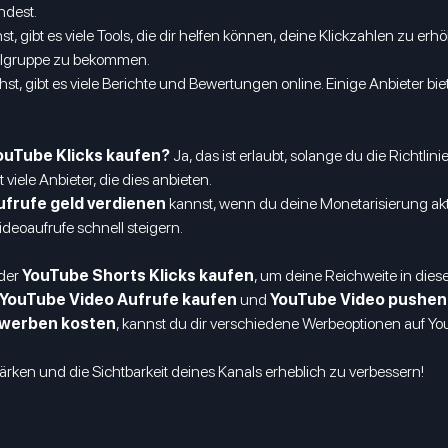
ndest.
t, gibt es viele Tools, die dir helfen können, deine Klickzahlen zu e
ielgruppe zu bekommen.
st, gibt es viele Berichte und Bewertungen online. Einige Anbieter bi
ouTube Klicks kaufen?
Ja, das ist erlaubt, solange du die Richtli
t viele Anbieter, die dies anbieten.
frufe geld verdienen
kannst, wenn du deine Monetarisierung aktiv
deoaufrufe schnell steigern.
der
YouTube Shorts Klicks kaufen
, um deine Reichweite in die
YouTube Video Aufrufe kaufen
und
YouTube Video pushen
ewerben kosten
, kannst du dir verschiedene Werbeoptionen auf Y
rken und die Sichtbarkeit deines Kanals erheblich zu verbessern!