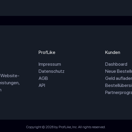
ProfLike
Kunden
Impressum
Dashboard
Datenschutz
Neue Bestell
d Website-
AGB
Geld auflade
eistungen,
API
Bestellübersi
n
Partnerprog
Copyright © 2026 by ProfLike, Inc. All rights reserved.