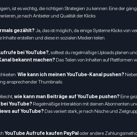
gern, ist es wichtig, die richtigen Strategien zu kennen. Eine der gä
variieren, je nach Anbieter und Qualität der Klicks.
rmals gezählt?
Ja, das ist möglich, da einige Systeme Klicks von 
 Inhalte erstellen und diese in sozialen Medien teilen.
ufrufe bei YouTube?
, solltest du regelmäßige Uploads planen un
-Kanal bekannt machen?
Das Teilen von Inhalten auf Plattformen 
chkeiten:
Wie kann ich meinen YouTube-Kanal pushen?
Neben
lung ansprechender Thumbnails.
leicht,
wie kann man Beiträge auf YouTube pushen?
Eine gez
 bei YouTube?
Regelmäßige Interaktion mit deinen Abonnenten und
Views auf YouTube?
Das variiert stark, je nach Nische und Zielgrupp
uch
YouTube Aufrufe kaufen PayPal
oder andere Zahlungsmetho