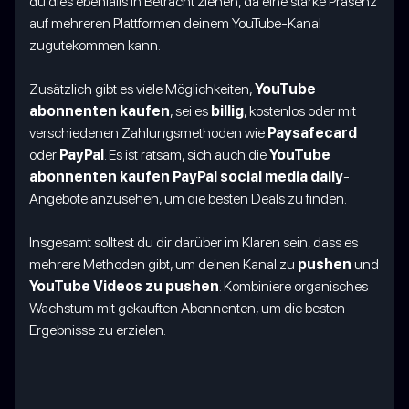
du dies ebenfalls in Betracht ziehen, da eine starke Präsenz
auf mehreren Plattformen deinem YouTube-Kanal
zugutekommen kann.
Zusätzlich gibt es viele Möglichkeiten,
YouTube
abonnenten kaufen
, sei es
billig
, kostenlos oder mit
verschiedenen Zahlungsmethoden wie
Paysafecard
oder
PayPal
. Es ist ratsam, sich auch die
YouTube
abonnenten kaufen PayPal social media daily
-
Angebote anzusehen, um die besten Deals zu finden.
Insgesamt solltest du dir darüber im Klaren sein, dass es
mehrere Methoden gibt, um deinen Kanal zu
pushen
und
YouTube Videos zu pushen
. Kombiniere organisches
Wachstum mit gekauften Abonnenten, um die besten
Ergebnisse zu erzielen.